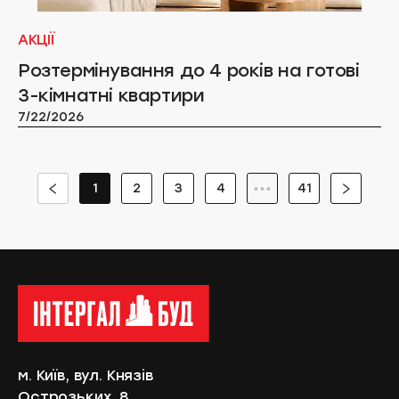
АКЦІЇ
Розтермінування до 4 років на готові
3-кімнатні квартири
7/22/2026
1
2
3
4
41
•••
м. Київ, вул. Князів
Острозьких, 8