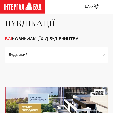
UA
RU
EN
ПУБЛІКАЦІЇ
ВСІ
НОВИНИ
АКЦІЇ
ХІД БУДІВНИЦТВА
Будь який